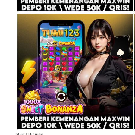
Open
media
6
in
modal
Open
of
NaN
/
-Infinity