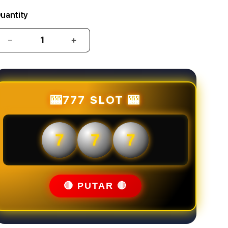
uantity
Decrease
Increase
quantity
quantity
for
for
TUMI123
TUMI123
▷
▷
Modul
Modul
🎰777 SLOT 🎰
Live
Live
Streaming
Streaming
HD
HD
7
7
7
Money
Money
Time
Time
Spribe
Spribe
Anti-
Anti-
Lag
Lag
🔴 PUTAR 🔴