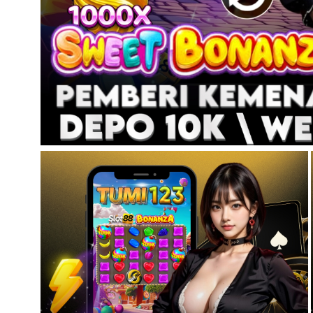
Open
media
1
in
modal