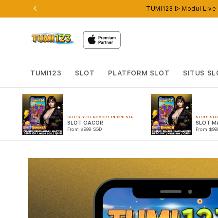
TUMI123 ▷ Modul Live
TUMI123
SLOT
PLATFORM SLOT
SITUS SL
SITUS SLOT NOMOR 1 INDONESIA
SITUS SLO
SLOT GACOR
SLOT M
From $999 SGD
From $99
Skip to
product
information