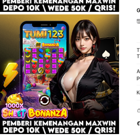
G
Open
media
7
in
modal
T
T
A
p
K
Open