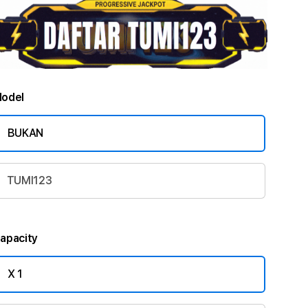
odel
BUKAN
TUMI123
apacity
X 1