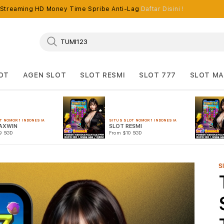
 Streaming HD Money Time Spribe Anti-Lag
Daftar Disini !
OT
AGEN SLOT
SLOT RESMI
SLOT 777
SLOT M
T NOMOR 1 INDONESIA
SITUS SLOT NOMOR 1 INDONESIA
AXWIN
SLOT RESMI
9 SGD
From $10 SGD
S