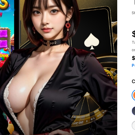
S
T
o
$
P
C