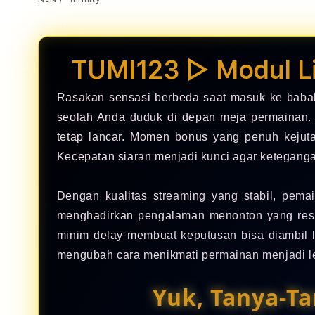
media
8
in
modal
TUMI123 ▷ Modul Li
Rasakan sensasi berbeda saat masuk ke babak 
seolah Anda duduk di depan meja permainan. 
tetap lancar. Momen bonus yang penuh kejuta
Kecepatan siaran menjadi kunci agar ketegangan 
Dengan kualitas streaming yang stabil, pem
menghadirkan pengalaman menonton yang respo
minim delay membuat keputusan bisa diambil le
mengubah cara menikmati permainan menjadi leb
Yuk, Tanya-T